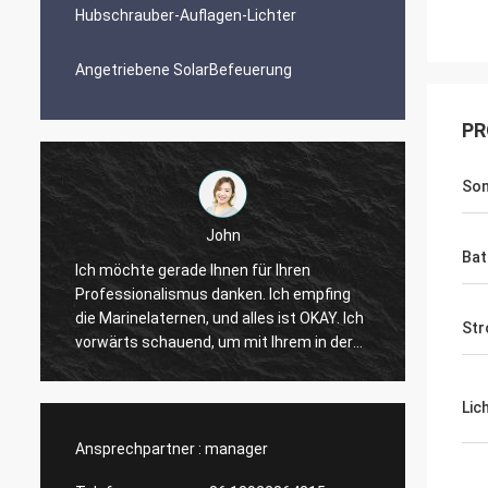
Hubschrauber-Auflagen-Lichter
Angetriebene SolarBefeuerung
PR
Son
John
Bat
Ich möchte gerade Ihnen für Ihren
Professionalismus danken. Ich empfing
Qualit
die Marinelaternen, und alles ist OKAY. Ich
Preis, 
Str
vorwärts schauend, um mit Ihrem in der
Zukunft zu arbeiten.
Lic
Ansprechpartner :
manager