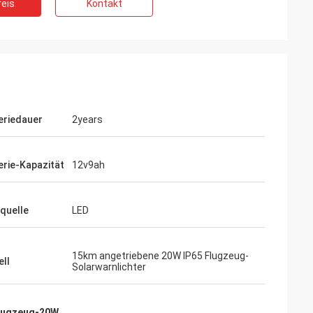
eis
Kontakt
eriedauer
2years
erie-Kapazität
12v9ah
tquelle
LED
15km angetriebene 20W IP65 Flugzeug-
ll
Solarwarnlichter
Flugzeug-20W
,