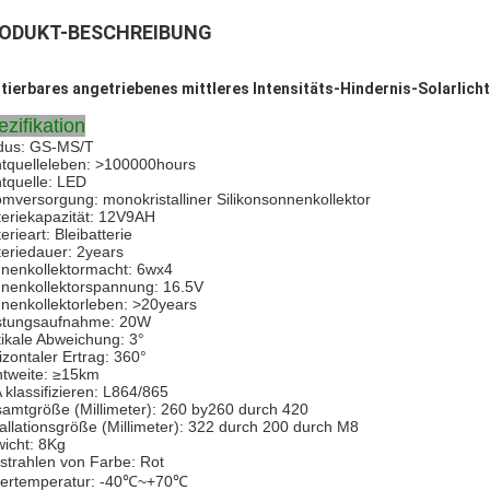
ODUKT-BESCHREIBUNG
tierbares angetriebenes mittleres Intensitäts-Hindernis-Solarlicht
zifikation
us: GS-MS/T
htquelleleben: >100000hours
htquelle: LED
omversorgung: monokristalliner Silikonsonnenkollektor
teriekapazität: 12V9AH
erieart: Bleibatterie
teriedauer: 2years
nenkollektormacht: 6wx4
nenkollektorspannung: 16.5V
nenkollektorleben: >20years
stungsaufnahme: 20W
tikale Abweichung: 3°
izontaler Ertrag: 360°
htweite: ≥15km
 klassifizieren: L864/865
amtgröße (Millimeter): 260 by260 durch 420
tallationsgröße (Millimeter): 322 durch 200 durch M8
icht: 8Kg
strahlen von Farbe: Rot
ertemperatur: -40℃~+70℃