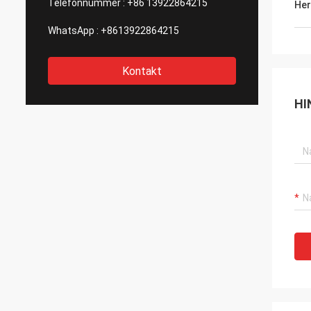
Telefonnummer :
+86 13922864215
Her
WhatsApp :
+8613922864215
Kontakt
HI