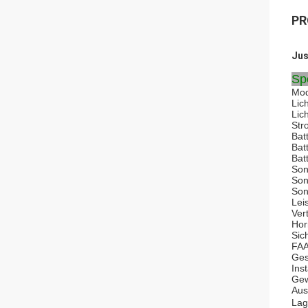
PR
Jus
Spe
Mod
Lic
Lic
Str
Bat
Batt
Bat
Son
Son
Son
Lei
Ver
Hor
Sic
FAA
Ges
Ins
Gew
Aus
Lag