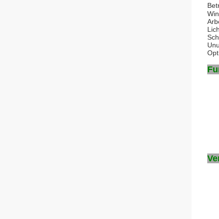
Bet
Win
Arb
Lic
Sch
Unu
Opt
Fu
Ve