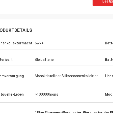
Bestpr
ODUKTDETAILS
nenkollektormacht
6wx4
Batt
terieart
Bleibatterie
Batt
Louis
ätsluftfahrtlichter zu einem guten
Leute wie Ihre Produkte.
omversorgung
Monokristalliner Silikonsonnenkollektor
Lich
htquelle-Leben
>100000hours
Mode
15km Flugzeug-Warnlichter
,
Warnlichter der 