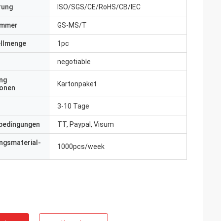
erung
ISO/SGS/CE/RoHS/CB/IEC
ummer
GS-MS/T
ellmenge
1pc
negotiable
ng
Kartonpaket
ionen
3-10 Tage
bedingungen
TT, Paypal, Visum
ngsmaterial-
1000pcs/week