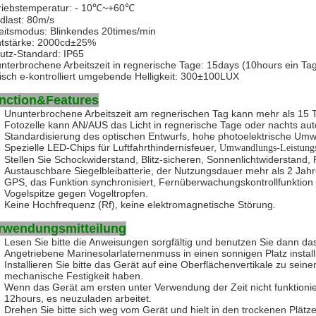
riebstemperatur: - 10℃~+60℃
dlast: 80m/s
eitsmodus: Blinkendes 20times/min
htstärke: 2000cd±25%
utz-Standard: IP65
nterbrochene Arbeitszeit in regnerische Tage: 15days (10hours ein Ta
isch e-kontrolliert umgebende Helligkeit: 300±100LUX
nction&Features
Ununterbrochene Arbeitszeit am regnerischen Tag kann mehr als 15 T
Fotozelle kann AN/AUS das Licht in regnerische Tage oder nachts aut
Standardisierung des optischen Entwurfs, hohe photoelektrische Umw
Spezielle LED-Chips
für Luftfahrthindernisfeuer,
Umwandlungs-Leistungsfä
Stellen Sie Schockwiderstand, Blitz-sicheren, Sonnenlichtwiderstand
Austauschbare Siegelbleibatterie, der Nutzungsdauer mehr als 2 Jah
GPS, das Funktion synchronisiert
, Fernüberwachungskontrollfunktion 
Vogelspitze gegen Vogeltropfen.
Keine Hochfrequenz (Rf), keine elektromagnetische Störung.
rwendungsmitteilung
Lesen Sie bitte die Anweisungen sorgfältig und benutzen Sie dann das 
Angetriebene Marinesolarlaternen
muss in einen sonnigen Platz install
Installieren Sie bitte das Gerät auf eine Oberflächenvertikale zu seine
mechanische Festigkeit haben.
Wenn das Gerät am ersten unter Verwendung der Zeit nicht funktionier
12hours, es neuzuladen arbeitet.
Drehen Sie bitte sich weg vom Gerät
und
hielt in
den
trockenen Plätz