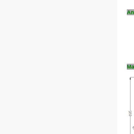
An
Ma