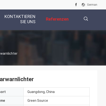
German
KONTAKTIEREN
Referenzen
SIE UNS
描
warnlichter
述
arwarnlichter
sort
Guangdong, China
ame
Green Source